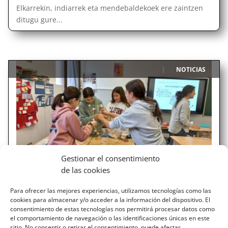
Elkarrekin, indiarrek eta mendebaldekoek ere zaintzen
ditugu gure...
NOTICIAS
|
Gestionar el consentimiento
de las cookies
INSPIRA STEAM 2024
Para ofrecer las mejores experiencias, utilizamos tecnologías como las
El alumnado de 6º de primaria ha participado en el
cookies para almacenar y/o acceder a la información del dispositivo. El
programa INSPIRA STEAM, proyecto que busca el interés
consentimiento de estas tecnologías nos permitirá procesar datos como
hacia la ciencia y la tecnología entre la juventud,
el comportamiento de navegación o las identificaciones únicas en este
especialmente entre las chicas. Han sido 6 sesiones muy
sitio. No consentir o retirar el consentimiento, puede afectar