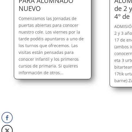
PARA ALUMNADO
ALUM
NUEVO
de 2 
4º de
Comenzamos las Jornadas de
puertas abiertas para conocer
ADMISI
nuestro cole. Los viernes por la
2 y 3 año
tarde podéis apuntaros a uno de
17 de en
los turnos que ofrecemos. Las
(ambos in
visitas están pensadas para
conocern
conocer Infantil y los primeros
eta 3 ur
cursos de primaria. Si quieres
bitartean
información de otros...
17tik urt
barne) Za