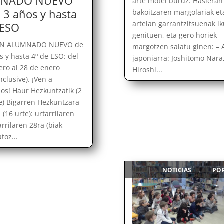
NADO NUEVO
arte motei buruz. Hasieran 
y 3 años y hasta
bakoitzaren margolariak et
artelan garrantzitsuenak ik
 ESO
genituen, eta gero horiek
ÓN ALUMNADO NUEVO de
margotzen saiatu ginen: – 
s y hasta 4º de ESO: del
japoniarra: Joshitomo Nara
ero al 28 de enero
Hiroshi...
clusive). ¡Ven a
os! Haur Hezkuntzatik (2
te) Bigarren Hezkuntzara
 (16 urte): urtarrilaren
arrilaren 28ra (biak
toz...
NOTICIAS
PO
|
,