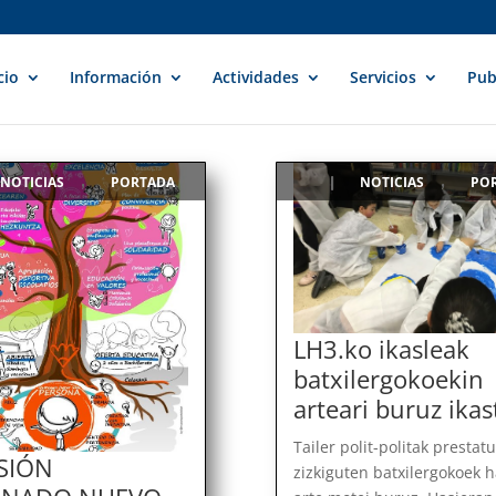
cio
Información
Actividades
Servicios
Pub
NOTICIAS
PORTADA
NOTICIAS
PO
,
|
,
LH3.ko ikasleak
batxilergokoekin
arteari buruz ika
Tailer polit-politak prestatu
SIÓN
zizkiguten batxilergokoek 