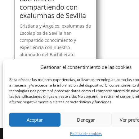
compartiendo con
exalumnas de Sevilla
Cristiana y Ángeles, exalumnas de
Escolapios de Sevilla han
compartido conocimiento y
experiencia con nuestro
alumnado del Bachillerato.
Cristina acaba de aprobar el MIR
Gestionar el consentimiento de las cookies
y su testimonio ha sido de gran
valor para esta clase de la rama
Para ofrecer las mejores experiencias, utilizamos tecnologías como las co
biosanitaria. Igualmente...
almacenar y/o acceder a la información del dispositivo. El consentimiento 
tecnologías nos permitirá procesar datos como el comportamiento de nav
las identificaciones únicas en este sitio. No consentir o retirar el consenti
afectar negativamente a ciertas características y funciones.
« ENTRADAS MÁS ANTIGUAS
Aceptar
Denegar
Ver pref
Política de cookies
Diseñado por Escuelas Pías Provincia Emaús