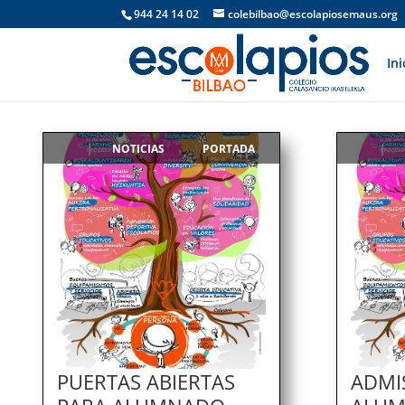
944 24 14 02
colebilbao@escolapiosemaus.org
Ini
NOTICIAS
PORTADA
|
,
|
PUERTAS ABIERTAS
ADMI