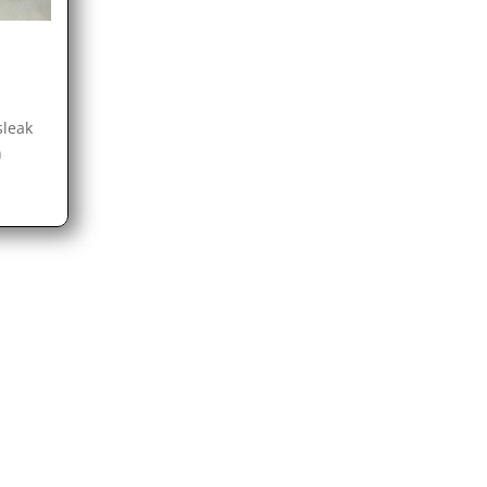
sleak
n
a