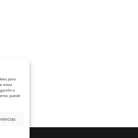
okies para
de estas
egación o
miento, puede
erencias