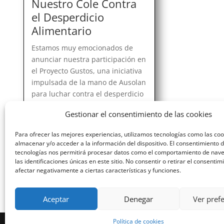
Nuestro Cole Contra
el Desperdicio
Alimentario
Estamos muy emocionados de
anunciar nuestra participación en
el Proyecto Gustos, una iniciativa
impulsada de la mano de Ausolan
para luchar contra el desperdicio
de comida en los comedores
Gestionar el consentimiento de las cookies
escolares. Nuestro colegio se une
a otros 20 comedores escolares
Para ofrecer las mejores experiencias, utilizamos tecnologías como las co
de País Vasco...
almacenar y/o acceder a la información del dispositivo. El consentimiento 
tecnologías nos permitirá procesar datos como el comportamiento de nav
las identificaciones únicas en este sitio. No consentir o retirar el consenti
afectar negativamente a ciertas características y funciones.
« ENTRADAS MÁS ANTIGUAS
Aceptar
Denegar
Ver pref
Política de cookies