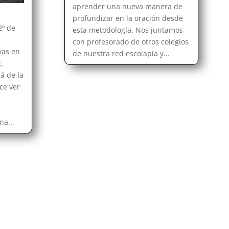
aprender una nueva manera de
profundizar en la oración desde
2º de
esta metodología. Nos juntamos
con profesorado de otros colegios
vas en
de nuestra red escolapia y...
,
lá de la
ce ver
a...