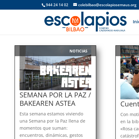
944 24 14 02
colebilbao@escolapiosemaus.org
Ini
NOTICIAS
|
SEMANA POR LA PAZ /
BAKEAREN ASTEA
Cuent
Esta semana estamos viviendo
Con moti
una Semana por la Paz llena de
en la bib
momentos que suman:
«Rosa ca
encuentros, dinámicas, gestos
catástrof