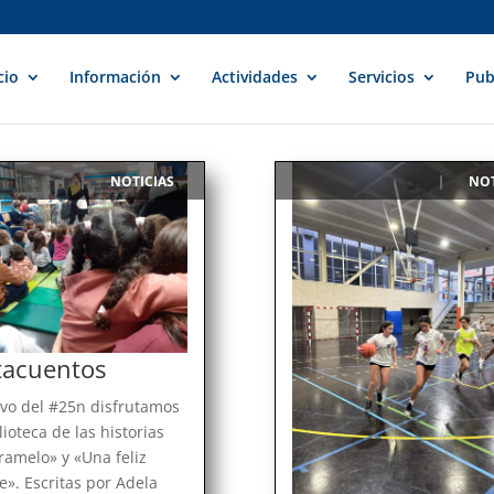
cio
Información
Actividades
Servicios
Pub
NOTICIAS
NOT
|
|
acuentos
vo del #25n disfrutamos
lioteca de las historias
ramelo» y «Una feliz
e». Escritas por Adela