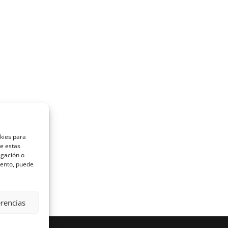
okies para
de estas
egación o
miento, puede
erencias