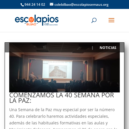
944 24 14 02
colebilbao@escolapiosemaus.org
NOTICIAS
|
COMENZAMOS LA 40 SEMANA POR
LA PAZ:
Una Semana de la Paz muy especial por ser la número
40. Para celebrarlo haremos actividades especiales,
además de las habituales formativas en las aulas y