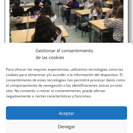
FORMACIÓN EN CONSUMO
Gestionar el consentimiento
RESPONSABLE
de las cookies
La Asociación de Consumidores y Usuarios en Acción de
Para ofrecer las mejores experiencias, utilizamos tecnologías como las
Euskadi-FACUA ha impartido en las aulas de 6º Primaria
cookies para almacenar y/o acceder a la información del dispositivo. El
y 3º ESO sesiones formativas sobre el consumo
consentimiento de estas tecnologías nos permitirá procesar datos como
responsable. Ubicamos esta actividad dentro de las
el comportamiento de navegación o las identificaciones únicas en este
acciones que realizamos para impulsar los Objetivos
sitio. No consentir o retirar el consentimiento, puede afectar
negativamente a ciertas características y funciones.
de...
Aceptar
« ENTRADAS MÁS ANTIGUAS
Denegar