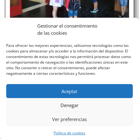
Gestionar el consentimiento
de las cookies
IKASTETXERA ITZULERA! ¡VUELTA AL
COLE! BACK TO SCHOOL!
Para ofrecer las mejores experiencias, utilizamos tecnologías como las
cookies para almacenar y/o acceder a la información del dispositivo. El
Urduri baina inoiz baino gogotsuago itzuli gara gaur
consentimiento de estas tecnologías nos permitirá procesar datos como
ikastetxera. Aurtengoak emozioz, ikasketez eta abenturaz
el comportamiento de navegación o las identificaciones únicas en este
jositako ikasturtea dirudi. Egoera berezietara egokitzeko
sitio. No consentir o retirar el consentimiento, puede afectar
negativamente a ciertas características y funciones.
gaitasuna, osasun eta higiene ohitura berriak eta
bizitzarako konpetentziak izango dira irakasleek,...
Aceptar
Denegar
Ver preferencias
Diseñado por Escuelas Pías Provincia Emaús
Aviso Legal
-
Política de privacidad
Política de cookies