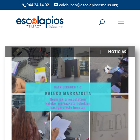
944 24 14 02
colebilbao@escolapiosemaus.org
NOTICIAS
|