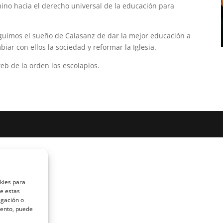
mino hacia el derecho universal de la educación para
guimos el sueño de Calasanz de dar la mejor educación a
iar con ellos la sociedad y reformar la Iglesia.
b de la orden los escolapios.
okies para
de estas
egación o
miento, puede