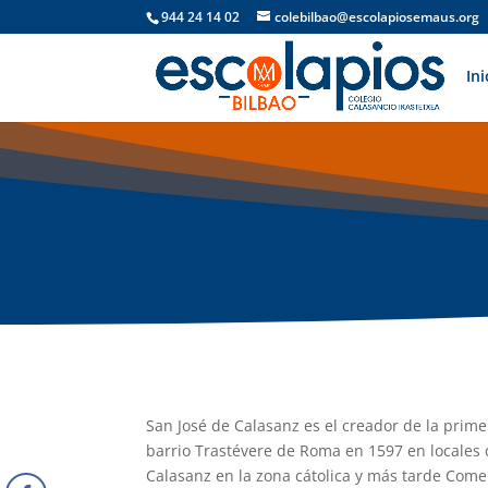
944 24 14 02
colebilbao@escolapiosemaus.org
Ini
San José de Calasanz es el creador de la prim
barrio Trastévere de Roma en 1597 en locales
Calasanz en la zona cátolica y más tarde Come