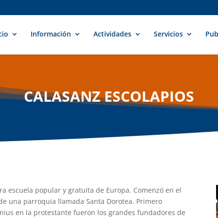
cio
Información
Actividades
Servicios
Pub
CALASANZ ESCOLAPIOS
era escuela popular y gratuita de Europa. Comenzó en el
 de una parroquia llamada Santa Dorotea. Primero
nius en la protestante fueron los grandes fundadores de