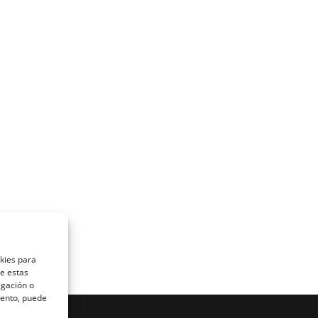
okies para
de estas
egación o
miento, puede