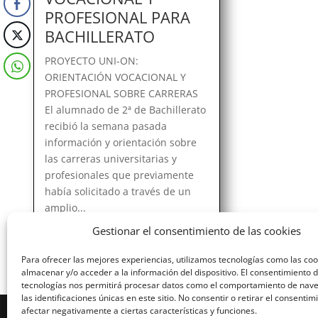
PROFESIONAL PARA
BACHILLERATO
PROYECTO UNI-ON:
ORIENTACIÓN VOCACIONAL Y
PROFESIONAL SOBRE CARRERAS
El alumnado de 2ª de Bachillerato
recibió la semana pasada
información y orientación sobre
las carreras universitarias y
profesionales que previamente
había solicitado a través de un
amplio...
Gestionar el consentimiento de las cookies
Para ofrecer las mejores experiencias, utilizamos tecnologías como las co
almacenar y/o acceder a la información del dispositivo. El consentimiento 
tecnologías nos permitirá procesar datos como el comportamiento de nav
las identificaciones únicas en este sitio. No consentir o retirar el consenti
afectar negativamente a ciertas características y funciones.
Diseñado por Escuelas Pías Provincia Emaús