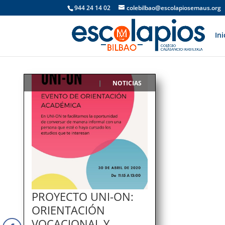
944 24 14 02
colebilbao@escolapiosemaus.org
Ini
NOTICIAS
|
PROYECTO UNI-ON:
ORIENTACIÓN
VOCACIONAL Y