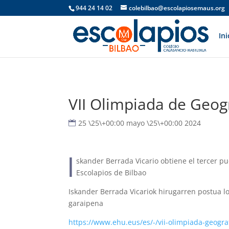
944 24 14 02
colebilbao@escolapiosemaus.org
Ini
VII Olimpiada de Geog
25 \25\+00:00 mayo \25\+00:00 2024
I
skander Berrada Vicario obtiene el tercer pue
Escolapios de Bilbao
Iskander Berrada Vicariok hirugarren postua lo
garaipena
https://www.ehu.eus/es/-/vii-olimpiada-geogr