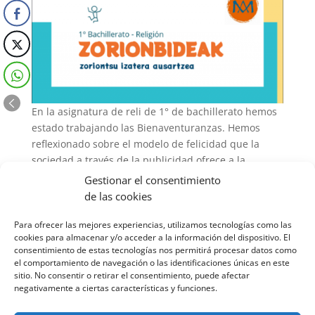
En la asignatura de reli de 1° de bachillerato hemos
estado trabajando las Bienaventuranzas. Hemos
reflexionado sobre el modelo de felicidad que la
sociedad a través de la publicidad ofrece a la
juventud y después de ver los valores que están
Gestionar el consentimiento
detrás, hemos querido resaltar cuáles son los
de las cookies
valores que nos mueven a nosotros y nosotras hoy
en día. Todo esto, lo hemos reflejado en unas
Para ofrecer las mejores experiencias, utilizamos tecnologías como las
cookies para almacenar y/o acceder a la información del dispositivo. El
Bienaventuranzas que compartimos con el resto del
consentimiento de estas tecnologías nos permitirá procesar datos como
colegio.
el comportamiento de navegación o las identificaciones únicas en este
sitio. No consentir o retirar el consentimiento, puede afectar
https://view.genial.ly/6030cde972dd1e0da393f1aa/vi
negativamente a ciertas características y funciones.
deo-presentation-zorionbideak-batx-1-reli