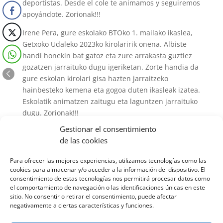
deportistas. Desde el cole te animamos y seguiremos
apoyándote. Zorionak!!!
Irene Pera, gure eskolako BTOko 1. mailako ikaslea,
Getxoko Udaleko 2023ko kirolaririk onena. Albiste
handi honekin bat gatoz eta zure arrakasta guztiez
gozatzen jarraituko dugu igeriketan. Zorte handia da
gure eskolan kirolari gisa hazten jarraitzeko
hainbesteko kemena eta gogoa duten ikasleak izatea.
Eskolatik animatzen zaitugu eta laguntzen jarraituko
dugu. Zorionak!!!
Gestionar el consentimiento
https://diariodegetxo.es/?p=36271
de las cookies
Para ofrecer las mejores experiencias, utilizamos tecnologías como las
cookies para almacenar y/o acceder a la información del dispositivo. El
consentimiento de estas tecnologías nos permitirá procesar datos como
el comportamiento de navegación o las identificaciones únicas en este
sitio. No consentir o retirar el consentimiento, puede afectar
negativamente a ciertas características y funciones.