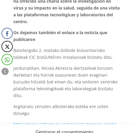
ha ofrecido una charla sobre la investigación en
virus y su impacto en la salud, seguida de una visita
a las plataformas tecnológicas y laboratorios del
centro.
Os dejamos también el enlace a la noticia que
publicaron
Batxilergoko 2. mailako ibilbide biosanitarioko
taldeak CIC bioGUNEren instalazioak bisitatu ditu.
Jardunaldian, Nicola Abrescia ikertzaileak birusen
ikerketari eta horrek osasunean duen eraginari
buruzko hitzaldi bat eman du, eta ondoren zentroko
plataforma teknologikoak eta laborategiak bisitatu
ditu.
Argitaratu zenuten albisterako esteka ere uzten
dizuegu
https://www.cicbiogune.es/news/cic-biogune-recibe-
un-grupo-de-estudiantes-del-colegio-escolapios-de-
Gestionar el consentimiento