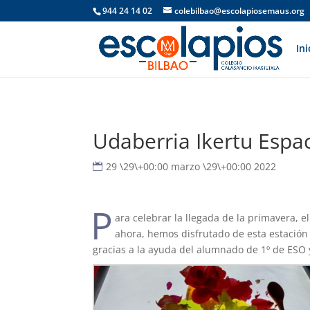
944 24 14 02
colebilbao@escolapiosemaus.org
Ini
Udaberria Ikertu Espa
29 \29\+00:00 marzo \29\+00:00 2022
P
ara celebrar la llegada de la primavera, 
ahora, hemos disfrutado de esta estación 
gracias a la ayuda del alumnado de 1º de ESO y