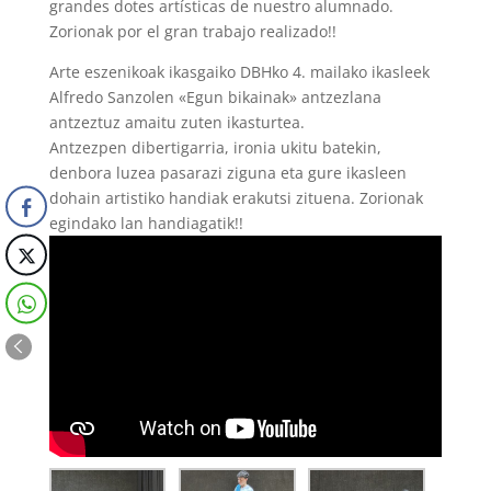
grandes dotes artísticas de nuestro alumnado.
Zorionak por el gran trabajo realizado!!
Arte eszenikoak ikasgaiko DBHko 4. mailako ikasleek
Alfredo Sanzolen «Egun bikainak» antzezlana
antzeztuz amaitu zuten ikasturtea.
Antzezpen dibertigarria, ironia ukitu batekin,
denbora luzea pasarazi ziguna eta gure ikasleen
dohain artistiko handiak erakutsi zituena. Zorionak
egindako lan handiagatik!!