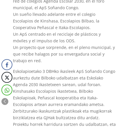
red de colegios Agenda Escolar 2030, en el foro
municipal, el ApS Soñando Congo.
Un sueño llevado adelante entre el colegio
Escolapios de Kinshasa, Escolapios Bilbao, la
Cooperativa Peñascal e Itaka-Escolapios.
Un ApS centrado en el reciclaje de plásticos y
móviles y el impulso de los ODS.
Un proyecto que sorprende, en el pleno municipal, y
que recibe halagos por su envergadura social y
trabajo en red.
Eskolapioetako 3 DBHko ikasleek ApS Soñando Congo
aurkeztu dute Bilboko udalbatzan eta Eskolako
Agenda 2030 ikastetxeen sarean, udal foroan.
Kinshasako Escolapios ikastetxea, Bilboko
Eskolapioak, Peñascal kooperatiba eta Itaka-
Escolapios artean aurrera eramandako ametsa.
Zerbitzurako ikaskuntzak plastikoak eta mugikorrak
birziklatzea eta GJHak bultzatzea ditu ardatz.
Proiektu horrek harridura sortzen du udalbatzan, eta