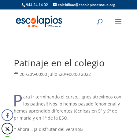
944 24 14 02
colebilbao@escolapiosemaus.org
Patinaje en el colegio
20 \20\+00:00 julio \20\+00:00 2022
P
ara ir terminando el curso… ¡¡nos atrevimos con
los patines!! Nos lo hemos pasado fenomenal y
hemos aprendido diferentes técnicas en 5º y 6º de
primaria y en 1º de la ESO.
Y ahora… ¡a disfrutar del verano!»