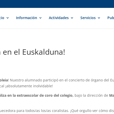
cio
Información
Actividades
Servicios
Pub
n en el Euskalduna!
oleia
! Nuestro alumnado participó en el concierto de órgano del 
cal ¡absolutamente inolvidable!
liza en la extraescolar de coro del colegio,
bajo la dirección de
Ma
ecedora para todos/as los/as coralistas. ¡Qué orgullo ver cómo dis