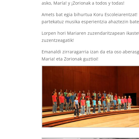
asko, María! y ¡Zorionak a todos y todas!
Amets bat egia bihurtua Koru Escoleiarentzat!
partekatuz musika esperientzia ahaztezin bat
Lorpen hori Mariaren zuzendaritzapean ikastet
zuzentzeagatik!
Emanaldi zirraragarria izan da eta oso aberasg
Maria! eta Zorionak guztioi!