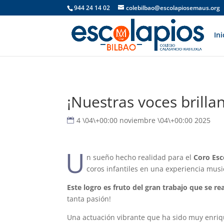
944 24 14 02
colebilbao@escolapiosemaus.org
Ini
¡Nuestras voces brilla
4 \04\+00:00 noviembre \04\+00:00 2025
U
n sueño hecho realidad para el
Coro Esc
coros infantiles en una experiencia musi
Este logro es fruto del gran trabajo que se rea
tanta pasión!
Una actuación vibrante que ha sido muy enriqu