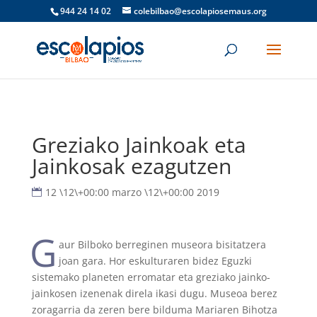
944 24 14 02
colebilbao@escolapiosemaus.org
Greziako Jainkoak eta
Jainkosak ezagutzen
12 \12\+00:00 marzo \12\+00:00 2019
G
aur Bilboko berreginen museora bisitatzera
joan gara. Hor eskulturaren bidez Eguzki
sistemako planeten erromatar eta greziako jainko-
jainkosen izenenak direla ikasi dugu. Museoa berez
zoragarria da zeren bere bilduma Mariaren Bihotza