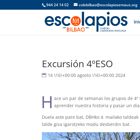
944 24 14 02
colebilbao@escolapiosemaus.org
Ini
Excursión 4ºESO
16 \16\+00:00 agosto \16\+00:00 2024
H
ace un par de semanas los grupos de 4º
aprender nuestra historia y pasar un día
Duela aste pare bat, DBHko 4. mailako taldeak
talde gisa igarotzeko modu desberdin bat.