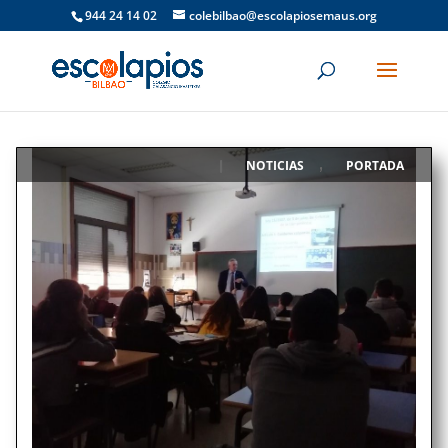
944 24 14 02
colebilbao@escolapiosemaus.org
NOTICIAS
PORTADA
|
,