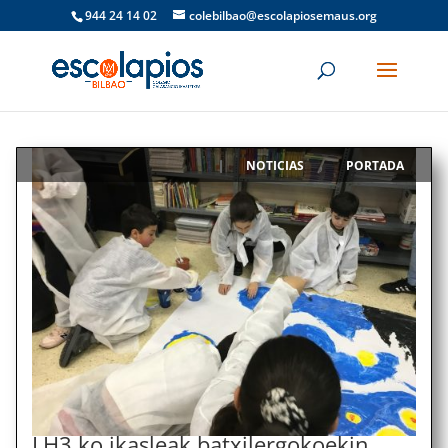
944 24 14 02
colebilbao@escolapiosemaus.org
NOTICIAS
PORTADA
|
,
LH3.ko ikasleak batxilergokoekin