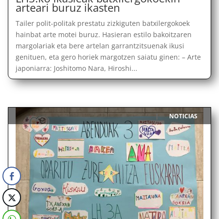
arteari buruz ikasten
Tailer polit-politak prestatu zizkiguten batxilergokoek
hainbat arte motei buruz. Hasieran estilo bakoitzaren
margolariak eta bere artelan garrantzitsuenak ikusi
genituen, eta gero horiek margotzen saiatu ginen: – Arte
japoniarra: Joshitomo Nara, Hiroshi...
NOTICIAS
|