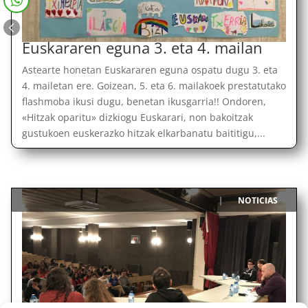
Euskararen eguna 3. eta 4. mailan
Astearte honetan Euskararen eguna ospatu dugu 3. eta
4. mailetan ere. Goizean, 5. eta 6. mailakoek prestatutako
flashmoba ikusi dugu, benetan ikusgarria!! Ondoren,
«Hitzak oparitu» dizkiogu Euskarari, non bakoitzak
gustukoen euskerazko hitzak elkarbanatu baititigu,...
NOTICIAS
|