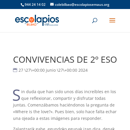
944 24 14 02
colebilbao@escolapiosemaus.org
CONVIVENCIAS DE 2º ESO
27 \27\+00:00 junio \27\+00:00 2024
S
in duda que han sido unos días increíbles en los
que reflexionar, compartir y disfrutar todas
juntas. Comenzábamos haciéndonos la pregunta de
«Where is the love?». Pues bien, solo hace falta echar
una ojeada a estas imágenes para responder.
Zalantzarik gabe, egundoko egunak izan dira, denak