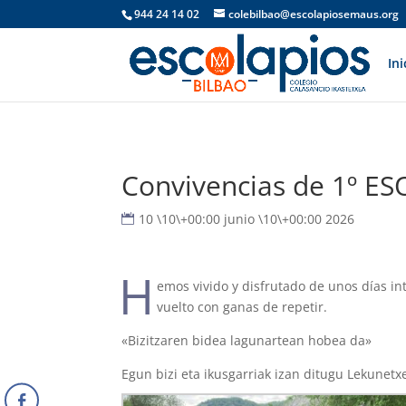
944 24 14 02
colebilbao@escolapiosemaus.org
Ini
Convivencias de 1º ES
10 \10\+00:00 junio \10\+00:00 2026
H
emos vivido y disfrutado de unos días i
vuelto con ganas de repetir.
«Bizitzaren bidea lagunartean hobea da»
Egun bizi eta ikusgarriak izan ditugu Lekunetx