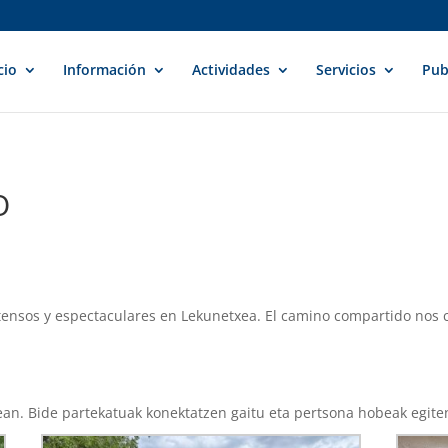
cio
Información
Actividades
Servicios
Pub
O
ntensos y espectaculares en Lekunetxea. El camino compartido nos
ean. Bide partekatuak konektatzen gaitu eta pertsona hobeak egiten 