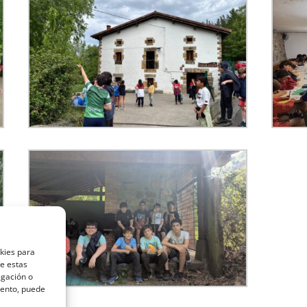
okies para
de estas
egación o
miento, puede