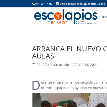
944 24 14 02
colebilbao@escolapiosemaus.org
Ini
ARRANCA EL NUEVO C
AULAS
29 \29\+00:00 octubre \29\+00:00 2021
D
urante el verano hemos seguido con la re
nuevos espacios nos ayudan en nuestra 