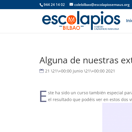
944 24 14 02
colebilbao@escolapiosemaus.org
Ini
Alguna de nuestras ex
21 \21\+00:00 junio \21\+00:00 2021
E
ste ha sido un curso también especial par
el resultado que podéis ver en estos dos v