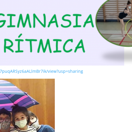
Dx7puqARSyz6aALlmBr7ik/view?usp=sharing