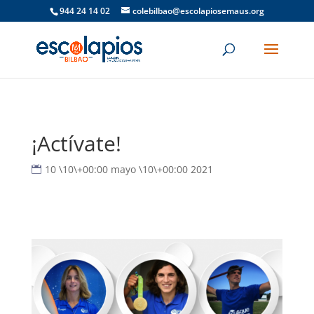
944 24 14 02
colebilbao@escolapiosemaus.org
¡Actívate!
10 \10\+00:00 mayo \10\+00:00 2021