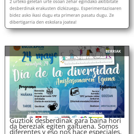
2 urteko geletan urte osoan zehar egindako akitibitate
desberdinak erakusten dizkizuegu. Esperimentazioaren
bidez asko ikasi dugu eta primeran pasatu dugu. Ze
dibertigarria den eskolara joatea!
BERRIAK
|
Guztiok desberdinak gara baina hori
da bereziak egiten gaituena. Somos
diferentes y eso nos hace especiales.