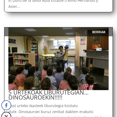
El Libro de la selva Aula Estable (Telmo Hernando y
Asier...
BERRIAK
|
5 URTEKOAK LIBURUTEGIAN…
DINOSAUROEKIN!!!!!
Bost urteko ikasleek liburutegia bisitatu
dute. Dinosauroei buruz zenbat dakiten erakutsi