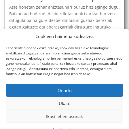
Aste honetan zehar aniztasunari buruz hitz egingo dugu.
Batzuetan badirudi desberdintasunak txartzat hartzen
ditugula baina gure desberdintasun guztiak bereziak
egiten gaituzte eta aberasgarriak dira gure inguruko
jendearentzat, haiengandik ikasi dezakegulako....
Cookieen baimena kudeatzea
Esperientzia onenak eskaintzeko, cookieak bezalako teknologiak
erabiltzen ditugu, gailuaren informazioa gordetzeko eta/edo
« OLDER ENTRIES
eskuratzeko. Teknologia horien baimenari esker, nabigazio-portaera edo
gune honetako identifikazio bakarrak bezalako datuak prozesatu ahal
izango ditugu. Adostasuna ez onartzea edo kentzea, ezaugarri eta
funtzio jakin batzuetan eragin negatiboa izan dezake.
Diseñado por Escuelas Pías Provincia Emaús
Onartu
Ukatu
Ikusi lehentasunak
Aviso Legal
-
Política de privacidad