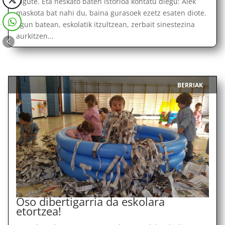
digute. Eta neskato baten istorioa kontatu diegu: Alek
maskota bat nahi du, baina gurasoek ezetz esaten diote.
Egun batean, eskolatik itzultzean, zerbait sinestezina
aurkitzen...
BERRIAK
|
Oso dibertigarria da eskolara
etortzea!