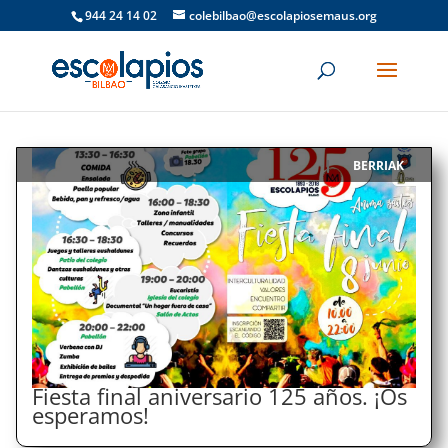
944 24 14 02
colebilbao@escolapiosemaus.org
BERRIAK
|
Fiesta final aniversario 125 años. ¡Os
esperamos!