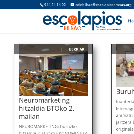
944 24 14 02
colebilbao@escolapiosemaus.org
Ha
BERRIAK
|
Buruh
Neuromarketing
Inauteri
hitzaldia BTOko 2.
lehenago
mailan
animatu 
jartzera
NEUROMARKETINGi buruzko
original
hitzaldia 2. BTOko EKONOMIA ETA