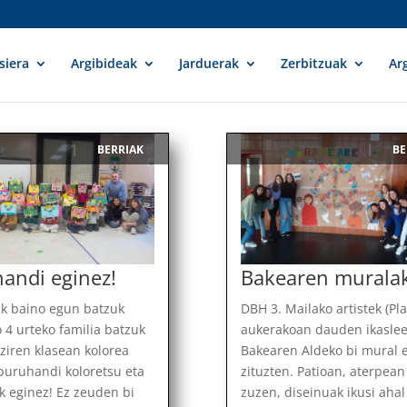
siera
Argibideak
Jarduerak
Zerbitzuak
Ar
BERRIAK
BE
|
|
andi eginez!
Bakearen murala
ak baino egun batzuk
DBH 3. Mailako artistek (Pla
 4 urteko familia batzuk
aukerakoan dauden ikaslee
ziren klasean kolorea
Bakearen Aldeko bi mural 
 buruhandi koloretsu eta
zituzten. Patioan, aterpean
ak eginez! Ez zeuden bi
zuzen, diseinuak ikusi ahal