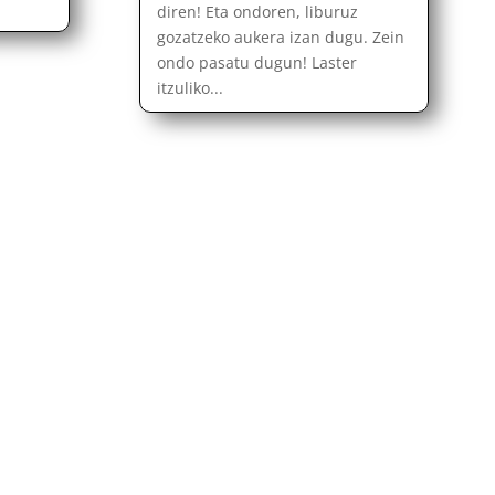
diren! Eta ondoren, liburuz
gozatzeko aukera izan dugu. Zein
ondo pasatu dugun! Laster
itzuliko...