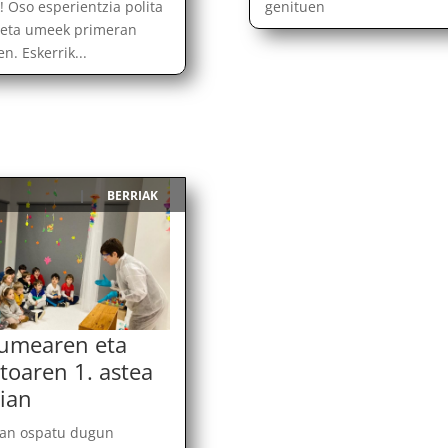
! Oso esperientzia polita
genituen
 eta umeek primeran
n. Eskerrik...
BERRIAK
|
umearen eta
toaren 1. astea
zian
ean ospatu dugun