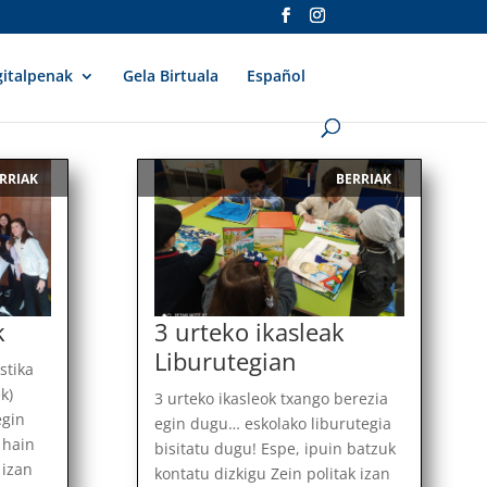
gitalpenak
Gela Birtuala
Español
RRIAK
BERRIAK
|
k
3 urteko ikasleak
Liburutegian
stika
k)
3 urteko ikasleok txango berezia
egin
egin dugu… eskolako liburutegia
 hain
bisitatu dugu! Espe, ipuin batzuk
 izan
kontatu dizkigu Zein politak izan