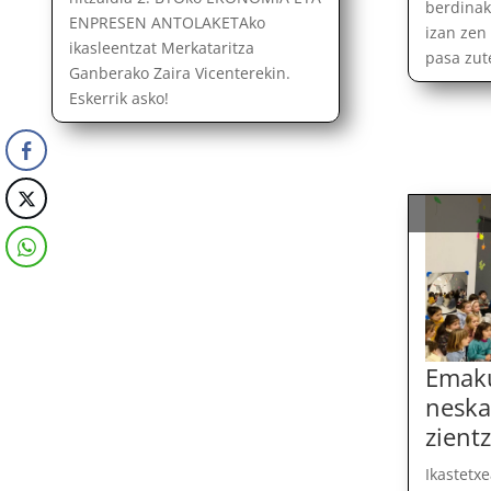
berdinak
ENPRESEN ANTOLAKETAko
izan zen
ikasleentzat Merkataritza
pasa zute
Ganberako Zaira Vicenterekin.
Eskerrik asko!
Emak
neska
zient
Ikastetx