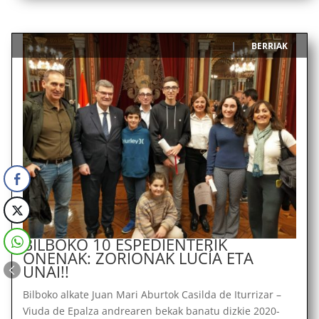
BERRIAK
|
BILBOKO 10 ESPEDIENTERIK
ONENAK: ZORIONAK LUCÍA ETA
UNAI!!
Bilboko alkate Juan Mari Aburtok Casilda de Iturrizar –
Viuda de Epalza andrearen bekak banatu dizkie 2020-