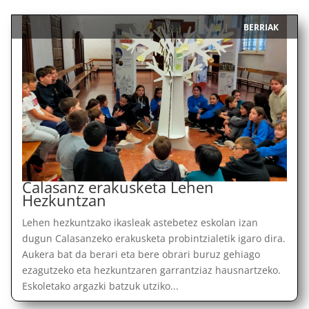
BERRIAK
|
Calasanz erakusketa Lehen
Hezkuntzan
Lehen hezkuntzako ikasleak astebetez eskolan izan
dugun Calasanzeko erakusketa probintzialetik igaro dira.
Aukera bat da berari eta bere obrari buruz gehiago
ezagutzeko eta hezkuntzaren garrantziaz hausnartzeko.
Eskoletako argazki batzuk utziko...