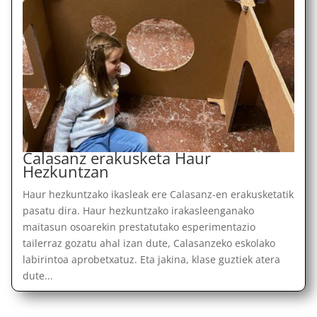
Calasanz erakusketa Haur
Hezkuntzan
Haur hezkuntzako ikasleak ere Calasanz-en erakusketatik
pasatu dira. Haur hezkuntzako irakasleenganako
maitasun osoarekin prestatutako esperimentazio
tailerraz gozatu ahal izan dute, Calasanzeko eskolako
labirintoa aprobetxatuz. Eta jakina, klase guztiek atera
dute...