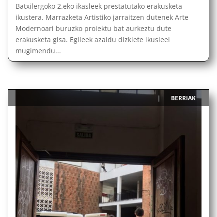
Batxilergoko 2.eko ikasleek prestatutako erakusketa
ikustera. Marrazketa Artistiko jarraitzen dutenek Arte
Modernoari buruzko proiektu bat aurkeztu dute
erakusketa gisa. Egileek azaldu dizkiete ikusleei
mugimendu...
BERRIAK
|