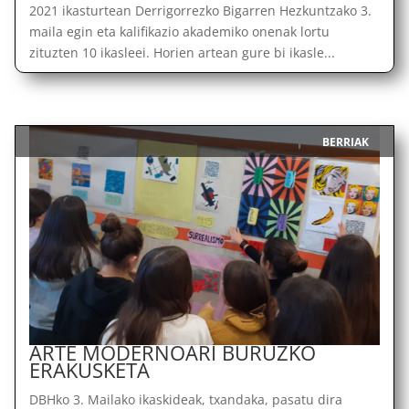
2021 ikasturtean Derrigorrezko Bigarren Hezkuntzako 3.
maila egin eta kalifikazio akademiko onenak lortu
zituzten 10 ikasleei. Horien artean gure bi ikasle...
BERRIAK
|
ARTE MODERNOARI BURUZKO
ERAKUSKETA
DBHko 3. Mailako ikaskideak, txandaka, pasatu dira