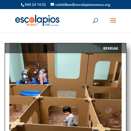
944 24 14 02
colebilbao@escolapiosemaus.org
BERRIAK
|