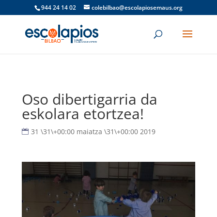
944 24 14 02
colebilbao@escolapiosemaus.org
Oso dibertigarria da
eskolara etortzea!
31 \31\+00:00 maiatza \31\+00:00 2019