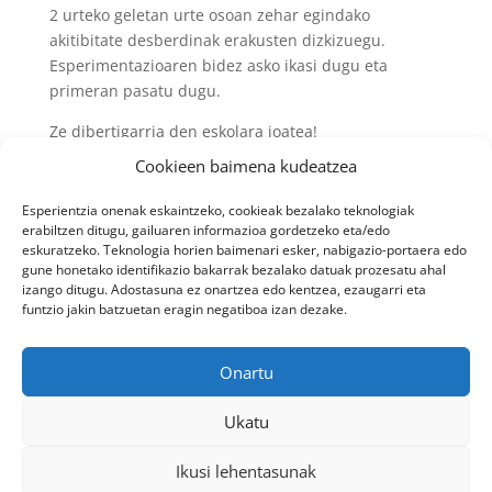
2 urteko geletan urte osoan zehar egindako
akitibitate desberdinak erakusten dizkizuegu.
Esperimentazioaren bidez asko ikasi dugu eta
primeran pasatu dugu.
Ze dibertigarria den eskolara joatea!
Cookieen baimena kudeatzea
Esperientzia onenak eskaintzeko, cookieak bezalako teknologiak
erabiltzen ditugu, gailuaren informazioa gordetzeko eta/edo
eskuratzeko. Teknologia horien baimenari esker, nabigazio-portaera edo
gune honetako identifikazio bakarrak bezalako datuak prozesatu ahal
izango ditugu. Adostasuna ez onartzea edo kentzea, ezaugarri eta
funtzio jakin batzuetan eragin negatiboa izan dezake.
Onartu
Ukatu
Ikusi lehentasunak