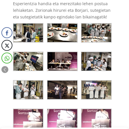
Esperientzia handia eta merezitako lehen postua
lehiaketan. Zorionak hirurei eta Borjari, sutegietan
eta sutegietatik kanpo egindako lan bikainagatik!