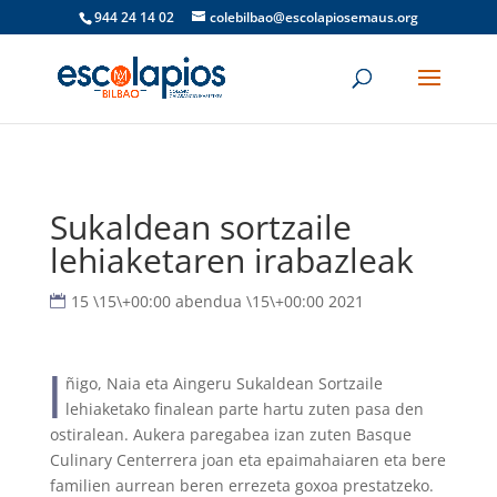
944 24 14 02
colebilbao@escolapiosemaus.org
Sukaldean sortzaile
lehiaketaren irabazleak
15 \15\+00:00 abendua \15\+00:00 2021
I
ñigo, Naia eta Aingeru Sukaldean Sortzaile
lehiaketako finalean parte hartu zuten pasa den
ostiralean. Aukera paregabea izan zuten Basque
Culinary Centerrera joan eta epaimahaiaren eta bere
familien aurrean beren errezeta goxoa prestatzeko.