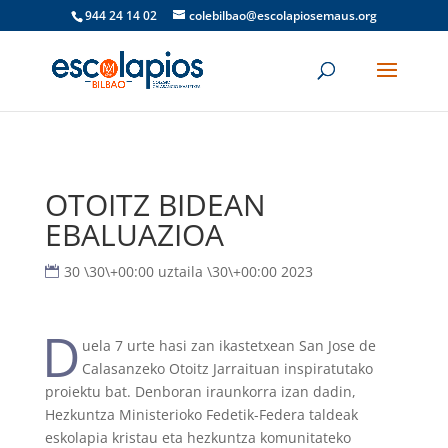
944 24 14 02
colebilbao@escolapiosemaus.org
OTOITZ BIDEAN
EBALUAZIOA
30 \30\+00:00 uztaila \30\+00:00 2023
D
uela 7 urte hasi zan ikastetxean San Jose de
Calasanzeko Otoitz Jarraituan inspiratutako
proiektu bat. Denboran iraunkorra izan dadin,
Hezkuntza Ministerioko Fedetik-Federa taldeak
eskolapia kristau eta hezkuntza komunitateko