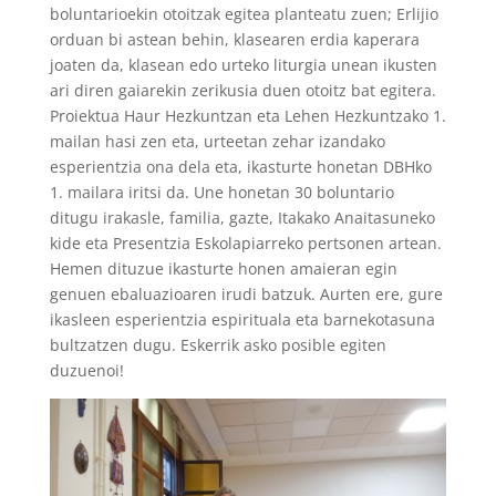
boluntarioekin otoitzak egitea planteatu zuen; Erlijio
orduan bi astean behin, klasearen erdia kaperara
joaten da, klasean edo urteko liturgia unean ikusten
ari diren gaiarekin zerikusia duen otoitz bat egitera.
Proiektua Haur Hezkuntzan eta Lehen Hezkuntzako 1.
mailan hasi zen eta, urteetan zehar izandako
esperientzia ona dela eta, ikasturte honetan DBHko
1. mailara iritsi da. Une honetan 30 boluntario
ditugu irakasle, familia, gazte, Itakako Anaitasuneko
kide eta Presentzia Eskolapiarreko pertsonen artean.
Hemen dituzue ikasturte honen amaieran egin
genuen ebaluazioaren irudi batzuk. Aurten ere, gure
ikasleen esperientzia espirituala eta barnekotasuna
bultzatzen dugu. Eskerrik asko posible egiten
duzuenoi!