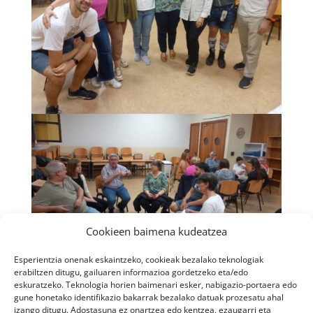
Cookieen baimena kudeatzea
Esperientzia onenak eskaintzeko, cookieak bezalako teknologiak
erabiltzen ditugu, gailuaren informazioa gordetzeko eta/edo
eskuratzeko. Teknologia horien baimenari esker, nabigazio-portaera edo
gune honetako identifikazio bakarrak bezalako datuak prozesatu ahal
izango ditugu. Adostasuna ez onartzea edo kentzea, ezaugarri eta