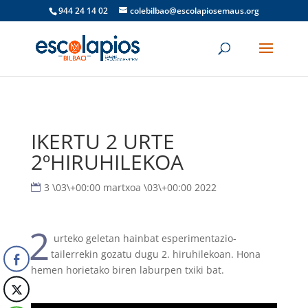
944 24 14 02
colebilbao@escolapiosemaus.org
IKERTU 2 URTE
2ºHIRUHILEKOA
3 \03\+00:00 martxoa \03\+00:00 2022
2
urteko geletan hainbat esperimentazio-
tailerrekin gozatu dugu 2. hiruhilekoan. Hona
hemen horietako biren laburpen txiki bat.