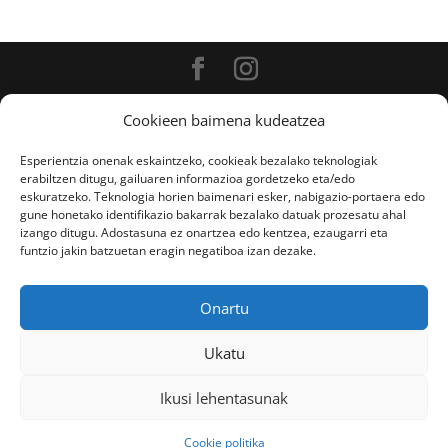
Diseñado por Escuelas Pías Provincia Emaús
Cookieen baimena kudeatzea
Esperientzia onenak eskaintzeko, cookieak bezalako teknologiak
erabiltzen ditugu, gailuaren informazioa gordetzeko eta/edo
eskuratzeko. Teknologia horien baimenari esker, nabigazio-portaera edo
gune honetako identifikazio bakarrak bezalako datuak prozesatu ahal
izango ditugu. Adostasuna ez onartzea edo kentzea, ezaugarri eta
funtzio jakin batzuetan eragin negatiboa izan dezake.
Onartu
Ukatu
Ikusi lehentasunak
Aviso Legal
-
Política de privacidad
Cookie politika