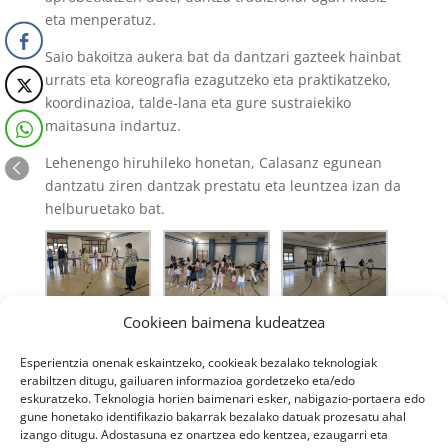
eta menperatuz.
Saio bakoitza aukera bat da dantzari gazteek hainbat
urrats eta koreografia ezagutzeko eta praktikatzeko,
koordinazioa, talde-lana eta gure sustraiekiko
maitasuna indartuz.
Lehenengo hiruhileko honetan, Calasanz egunean
dantzatu ziren dantzak prestatu eta leuntzea izan da
helburuetako bat.
Cookieen baimena kudeatzea
Esperientzia onenak eskaintzeko, cookieak bezalako teknologiak
erabiltzen ditugu, gailuaren informazioa gordetzeko eta/edo
eskuratzeko. Teknologia horien baimenari esker, nabigazio-portaera edo
gune honetako identifikazio bakarrak bezalako datuak prozesatu ahal
izango ditugu. Adostasuna ez onartzea edo kentzea, ezaugarri eta