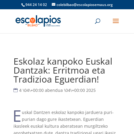
944 24 14 02
colebilbao@escolapiosemaus.org
Eskolaz kanpoko Euskal
Dantzak: Erritmoa eta
Tradizioa Eguerdian!
4 \04\+00:00 abendua \04\+00:00 2025
E
uskal Dantzen eskolaz kanpoko jarduera puri-
purian dago gure ikastetxean. Eguerdian
ikasleek euskal kultura aberatsean murgiltzeko
aprobetxatzen dute, dantza tradizional ugari ikasiz