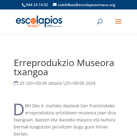
944 24 14 02
colebilbao@escolapiosemaus.org
Erreprodukzio Museora
txangoa
25 \25\+00:00 otsaila \25\+00:00 2024
D
BH Dko 4. mailako ikasleak San Frantziskoko
erreprodukzio artistikoen museora joan dira
txangoan. Ikasten eta ikasteko espazio eta kultura
berriak ezagutzen jarraitzen dugu gure hirian
bertan.