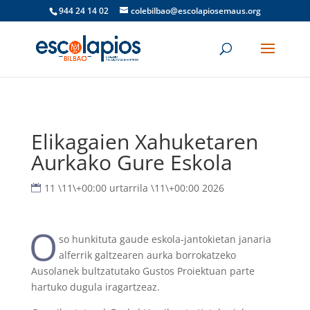
944 24 14 02
colebilbao@escolapiosemaus.org
Elikagaien Xahuketaren
Aurkako Gure Eskola
11 \11\+00:00 urtarrila \11\+00:00 2026
O
so hunkituta gaude eskola-jantokietan janaria
alferrik galtzearen aurka borrokatzeko
Ausolanek bultzatutako Gustos Proiektuan parte
hartuko dugula iragartzeaz.