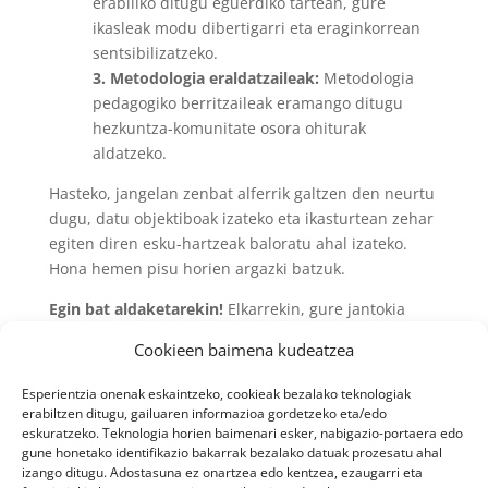
erabiliko ditugu eguerdiko tartean, gure
ikasleak modu dibertigarri eta eraginkorrean
sentsibilizatzeko.
3. Metodologia eraldatzaileak:
Metodologia
pedagogiko berritzaileak eramango ditugu
hezkuntza-komunitate osora ohiturak
aldatzeko.
Hasteko, jangelan zenbat alferrik galtzen den neurtu
dugu, datu objektiboak izateko eta ikasturtean zehar
egiten diren esku-hartzeak baloratu ahal izateko.
Hona hemen pisu horien argazki batzuk.
Egin bat aldaketarekin!
Elkarrekin, gure jantokia
leku jasangarriagoa eta hezigarriagoa egin dezakegu.
Cookieen baimena kudeatzea
Esperientzia onenak eskaintzeko, cookieak bezalako teknologiak
erabiltzen ditugu, gailuaren informazioa gordetzeko eta/edo
eskuratzeko. Teknologia horien baimenari esker, nabigazio-portaera edo
gune honetako identifikazio bakarrak bezalako datuak prozesatu ahal
izango ditugu. Adostasuna ez onartzea edo kentzea, ezaugarri eta