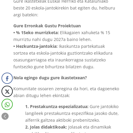
Gure ikastetxeak Euskal Herriko eta Kataluniako
beste 20 eskola-jantokirekin bat egiten du, helburu
argi batekin:
Gure Erronkak Gustu Proiektuan
• % 15eko murrizketa:
Elikagaien xahuketa % 15
murriztu nahi dugu 2027a baino lehen.
• Hezkuntza-jantokia:
Ikaskuntza partekatuak
sortzea eta eskola-jantokia guztiontzako elikadura
osasungarriagoa eta iraunkorragoa sustatzeko
funtsezko gune bihurtzea bilatzen dugu.
Nola egingo dugu gure ikastetxean?
Komunitate osoaren zeregina da hori, eta dagoeneko
abian ditugu lehen ekintzak:
1. Prestakuntza espezializatua:
Gure jantokiko
langileek prestakuntza espezifikoa jasoko dute,
alferrik galtzea aktiboki prebenitzeko.
2. Jolas didaktikoak:
Jolasak eta dinamikak