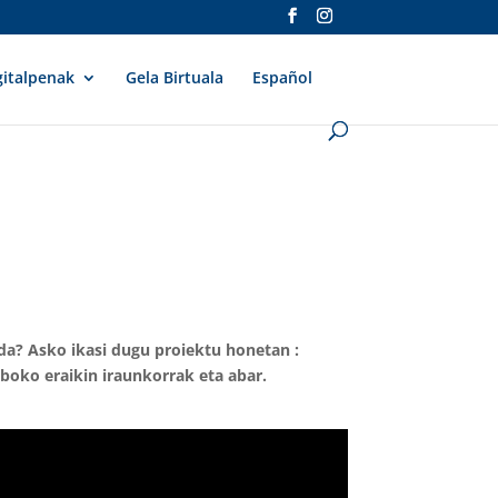
gitalpenak
Gela Birtuala
Español
 da? Asko ikasi dugu proiektu honetan :
lboko eraikin iraunkorrak eta abar.