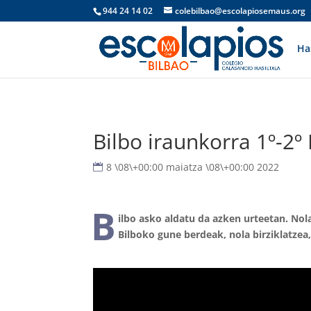
944 24 14 02
colebilbao@escolapiosemaus.org
Ha
Bilbo iraunkorra 1º-2º
8 \08\+00:00 maiatza \08\+00:00 2022
B
ilbo asko aldatu da azken urteetan. Nol
Bilboko gune berdeak, nola birziklatzea