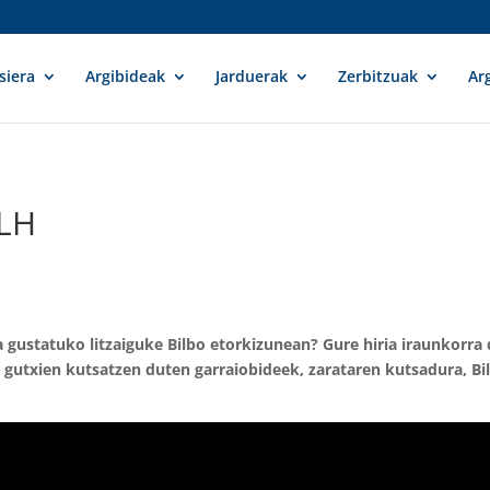
siera
Argibideak
Jarduerak
Zerbitzuak
Ar
 LH
a gustatuko litzaiguke Bilbo etorkizunean? Gure hiria iraunkorra
, gutxien kutsatzen duten garraiobideek, zarataren kutsadura, Bi