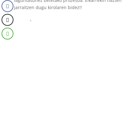
laguntasunez betetako prozesua. Elkarrekin hazten
jarraitzen dugu kirolaren bidez!!