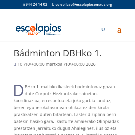
944 24 14 02
colebilbao@escolapiosemaus.org
Bádminton DBHko 1.
10 \10\+00:00 martxoa \10\+00:00 2026
D
BHko 1. mailako ikasleek badmintonaz gozatu
dute Gorputz Hezkuntzako saioetan,
koordinazioa, errespetua eta joko garbia landuz,
beren egunerokotasunean ohikoa ez den kirola
praktikatzen duten bitartean. Laster diziplina berri
batekin hasiko gara, ikasturte amaierako Olinpiadak
prestatzen jarraituko dugu!! Ahaleginez, ilusioz eta